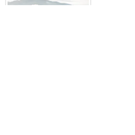
Φωτογράφος Γάμου Ίος
Ρίξτε μια ματιά στη συλλογή
φωτογραφιών μας από γάμους που