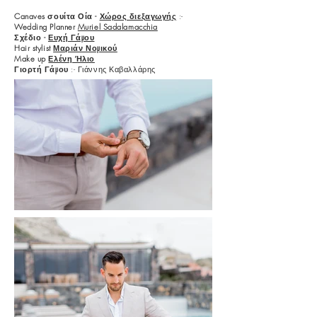
Canaves σουίτα Οία -
Χώρος διεξαγωγής
:-
Wedding Planner
Muriel Sadalamacchia
Σχέδιο -
Ευχή Γάμου
Hair stylist
Μαριάν Νομικού
Make up
Ελένη Ήλιο
Γιορτή Γάμου
:- Γιάννης Καβαλλάρης